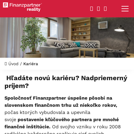
Úvod
/
Kariéra
Hľadáte novú kariéru? Nadpriemerný
príjem?
Spoločnosť Finanzpartner úspešne pôsobí na
slovenskom finančnom trhu už niekoľko rokov,
počas ktorých vybudovala a upevnila
svoje
postavenie kľúčového partnera pre mnohé
finančné inštitúcie.
Od svojho vzniku v roku 2008
radikálne každoročne rozširuje sieť svojich