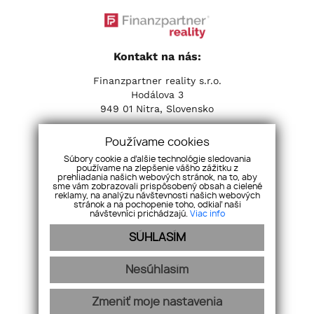
Kontakt na nás:
Finanzpartner reality s.r.o.
Hodálova 3
949 01 Nitra, Slovensko
Tel:
+421 37 653 31 31
| Email:
info@fpreality.sk
Používame cookies
Súbory cookie a ďalšie technológie sledovania
Sociálne siete:
používame na zlepšenie vášho zážitku z
prehliadania našich webových stránok, na to, aby
sme vám zobrazovali prispôsobený obsah a cielené
reklamy, na analýzu návštevnosti našich webových
stránok a na pochopenie toho, odkiaľ naši
návštevníci prichádzajú.
Viac info
SÚHLASÍM
Nesúhlasím
Zmeniť moje nastavenia
Naša ponuka
O nás
Hypotéky
Aktuality
GDPR
Videogaléria