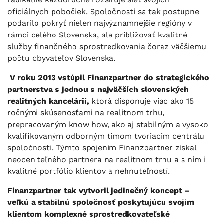
oficiálnych pobočiek. Spoločnosti sa tak postupne
podarilo pokryť nielen najvýznamnejšie regióny v
rámci celého Slovenska, ale približovať kvalitné
služby finančného sprostredkovania čoraz väčšiemu
počtu obyvateľov Slovenska.
V roku 2013 vstúpil Finanzpartner do strategického
partnerstva s jednou s najväčších slovenských
realitných kancelárií,
ktorá disponuje viac ako 15
ročnými skúsenosťami na realitnom trhu,
prepracovaným know how, ako aj stabilným a vysoko
kvalifikovaným odborným tímom tvoriacim centrálu
spoločnosti. Týmto spojením Finanzpartner získal
neoceniteľného partnera na realitnom trhu a s ním i
kvalitné portfólio klientov a nehnuteľností.
Finanzpartner tak vytvoril jedinečný koncept –
veľkú a stabilnú spoločnosť poskytujúcu svojim
klientom komplexné sprostredkovateľské