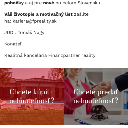
pobočky
a aj pre
nové
po celom Slovensku.
Váš životopis a motivačný list
zašlite
na: kariera@fpreality.sk
JUDr. Tomáš Nagy
Konateľ
Realitná kancelária Finanzpartner reality
Chcete kúpiť
Chcete predať
nehnuteľnosť?
nehnuteľnosť?