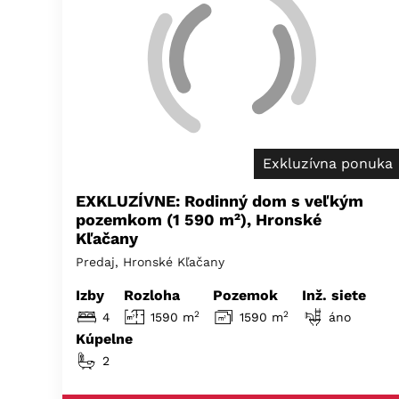
Exkluzívna ponuka
EXKLUZÍVNE: Rodinný dom s veľkým
pozemkom (1 590 m²), Hronské
Kľačany
Predaj, Hronské Kľačany
Izby
Rozloha
Pozemok
Inž. siete
2
2
4
1590 m
1590 m
áno
Kúpelne
2