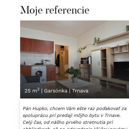
Moje referencie
2
25 m
|
Garsónka
|
Trnava
Pán Hupko, chcem Vám ešte raz poďakovať za
spoluprácu pri predaji môjho bytu v Trnave.
Celý čas, od nášho prvého stretnutia pri