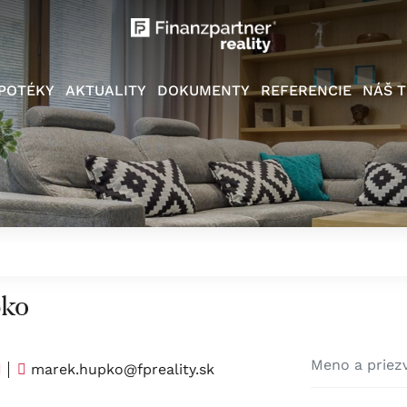
POTÉKY
AKTUALITY
DOKUMENTY
REFERENCIE
NÁŠ T
pko
marek.hupko@fpreality.sk