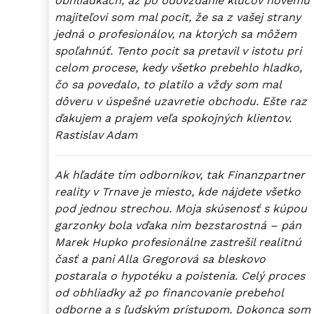
obhliadkach, až po odovzdanie kľúčov novému
majiteľovi som mal pocit, že sa z vašej strany
jedná o profesionálov, na ktorých sa môžem
spoľahnúť. Tento pocit sa pretavil v istotu pri
celom procese, kedy všetko prebehlo hladko,
čo sa povedalo, to platilo a vždy som mal
dôveru v úspešné uzavretie obchodu. Ešte raz
ďakujem a prajem veľa spokojných klientov.
Rastislav Adam
Ak hľadáte tím odborníkov, tak Finanzpartner
reality v Trnave je miesto, kde nájdete všetko
pod jednou strechou. Moja skúsenosť s kúpou
garzonky bola vďaka nim bezstarostná – pán
Marek Hupko profesionálne zastrešil realitnú
časť a pani Alla Gregorová sa bleskovo
postarala o hypotéku a poistenia. Celý proces
od obhliadky až po financovanie prebehol
odborne a s ľudským prístupom. Dokonca som