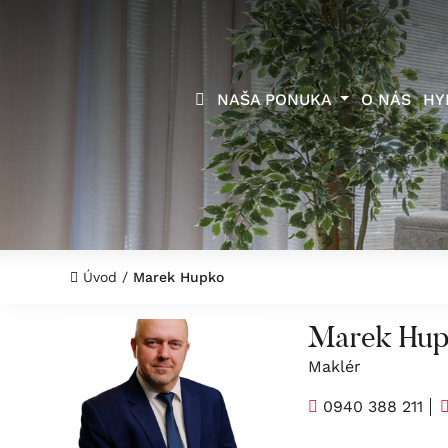
NAŠA PONUKA
O NÁS
HY
Úvod
/
Marek Hupko
Marek Hu
Maklér
0940 388 211