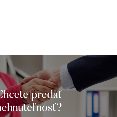
Chcete predať
nehnuteľnosť?