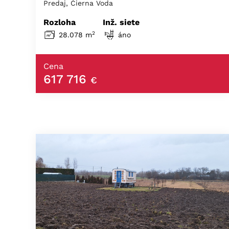
Predaj, Čierna Voda
Rozloha
Inž. siete
2
28.078 m
áno
Cena
617 716
€