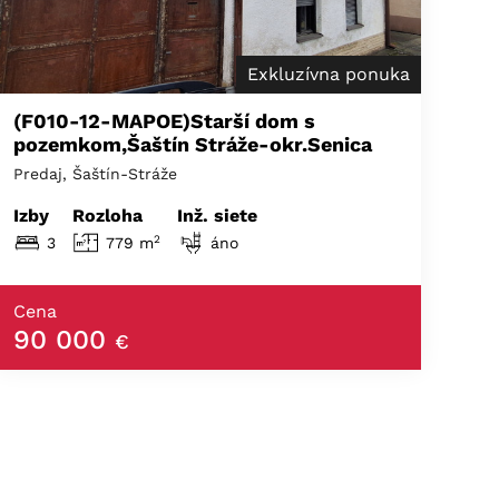
Exkluzívna ponuka
(F010-12-MAPOE)Starší dom s
pozemkom,Šaštín Stráže-okr.Senica
Predaj, Šaštín-Stráže
Izby
Rozloha
Inž. siete
2
3
779 m
áno
Cena
90 000
€