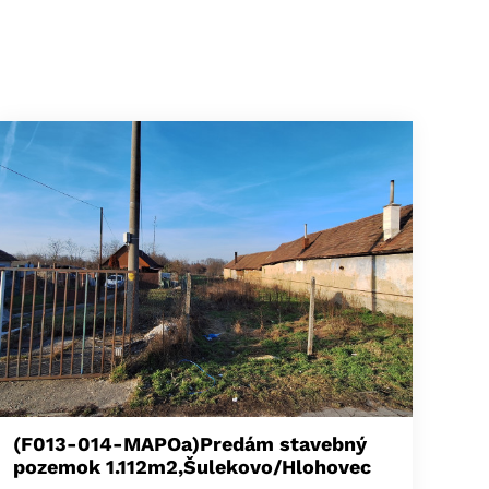
(F013-014-MAPOa)Predám stavebný
pozemok 1.112m2,Šulekovo/Hlohovec