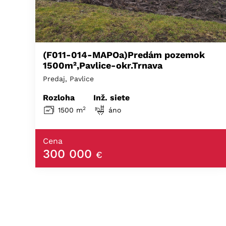
(F011-014-MAPOa)Predám pozemok
1500m²,Pavlice-okr.Trnava
Predaj, Pavlice
Rozloha
Inž. siete
2
1500 m
áno
Cena
300 000
€