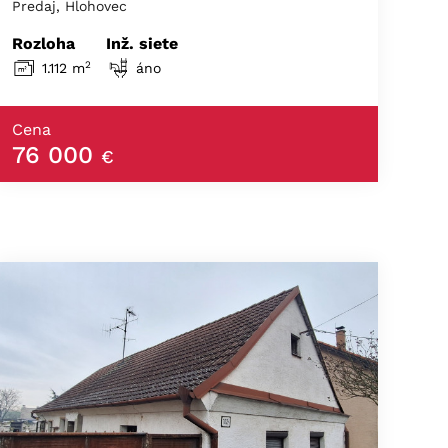
Predaj, Hlohovec
Rozloha
Inž. siete
2
1.112 m
áno
Cena
76 000
€