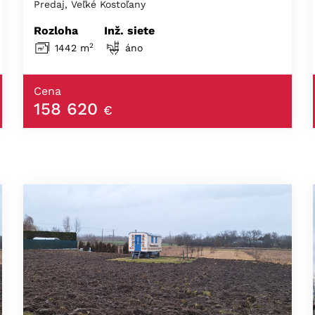
Predaj, Veľké Kostoľany
Rozloha
Inž. siete
2
1442 m
áno
Cena
158 620
€