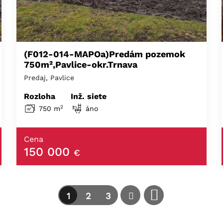
(F012-014-MAPOa)Predám pozemok
750m²,Pavlice-okr.Trnava
Predaj, Pavlice
Rozloha
Inž. siete
2
750 m
áno
Cena
150 000
€
1
2
3