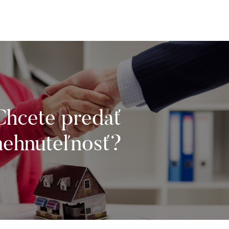
Chcete predať
nehnuteľnosť?