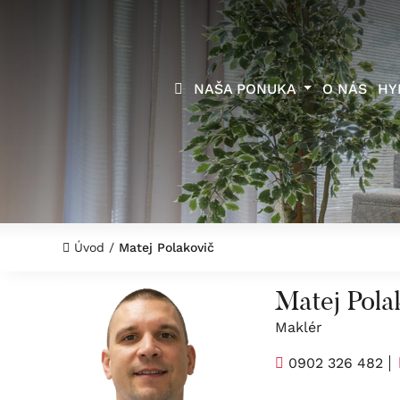
NAŠA PONUKA
O NÁS
HY
Úvod
/
Matej Polakovič
Matej Pola
Maklér
0902 326 482