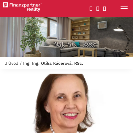
Úvod
/
Ing. Ing. Otília Káčerová, RSc.