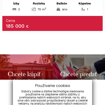
Izby
Rozloha
Balkón
Kúpelne
2
3
70 m
áno
1
Cena
185 000
€
Chcete kúpiť
Chcete predať
nehnuteľnosť?
nehnuteľnosť?
Používame cookies
Súbory cookie a ďalšie technológie sledovania
používame na zlepšenie vášho zážitku z
prehliadania našich webových stránok, na to, aby
sme vám zobrazovali prispôsobený obsah a cielené
reklamy, na analýzu návštevnosti našich webových