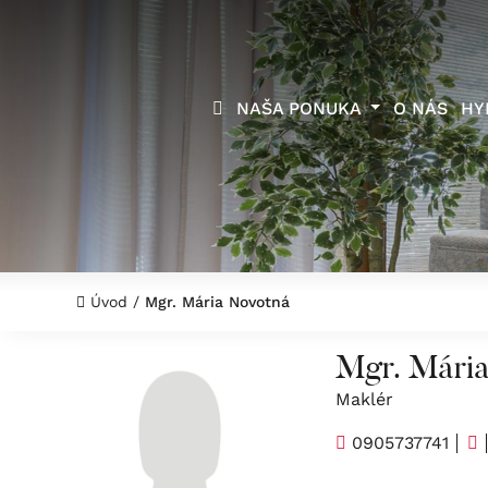
NAŠA PONUKA
O NÁS
HY
Úvod
/
Mgr. Mária Novotná
Mgr. Mári
Maklér
0905737741