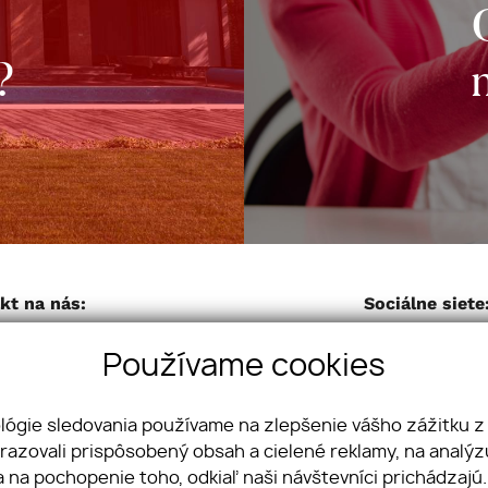
?
kt na nás:
Sociálne siete
artner reality s.r.o.
Používame cookies
va 3
 Nitra, Slovensko
21 37 653 31 31
| Email:
info@fpreality.sk
ológie sledovania používame na zlepšenie vášho zážitku z
brazovali prispôsobený obsah a cielené reklamy, na analý
a na pochopenie toho, odkiaľ naši návštevníci prichádzajú