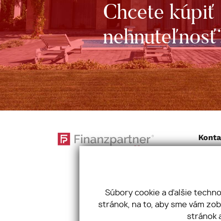
Chcete kúpiť
nehnuteľnosť
Konta
Finanzp
Hodálo
949 01
Tel:
+4
Súbory cookie a ďalšie techn
stránok, na to, aby sme vám zo
stránok 