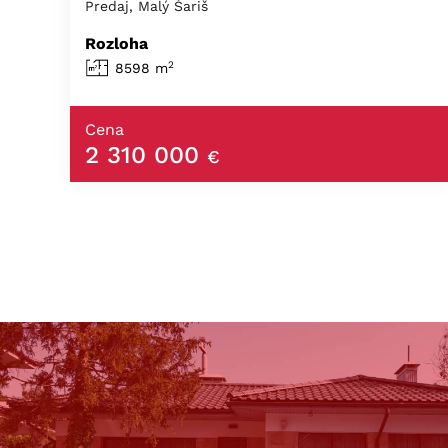
Predaj, Malý Šariš
Rozloha
2
8598 m
Cena
2 310 000
€