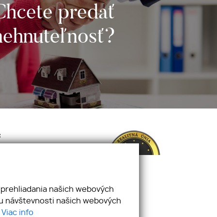
Chcete predať
nehnuteľnosť?
:
 prehliadania našich webových
zu návštevnosti našich webových
.
Viac info