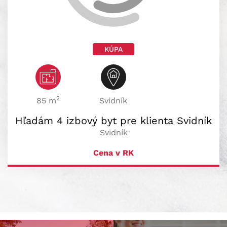
KÚPA
2
85 m
Svidník
Hľadám 4 izbový byt pre klienta Svidník
Svidník
Cena v RK