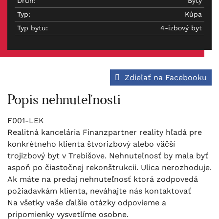
Druh:
Byty
Typ:
Kúpa
Typ bytu:
4-izbový byt
Zdieľať na Facebooku
Popis nehnuteľnosti
F001-LEK
Realitná kancelária Finanzpartner reality hľadá pre
konkrétneho klienta štvorizbový alebo väčší
trojizbový byt v Trebišove. Nehnuteľnosť by mala byť
aspoň po čiastočnej rekonštrukcii. Ulica nerozhoduje.
Ak máte na predaj nehnuteľnosť ktorá zodpovedá
požiadavkám klienta, neváhajte nás kontaktovať
Na všetky vaše ďalšie otázky odpovieme a
pripomienky vysvetlíme osobne.