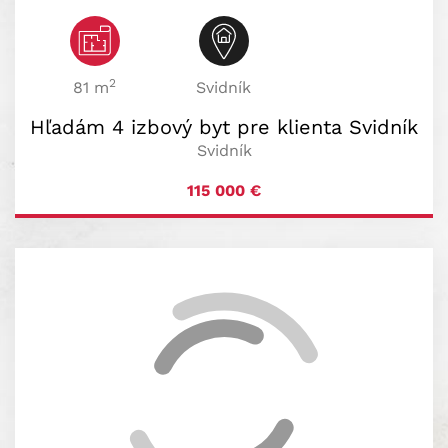
2
81 m
Svidník
Hľadám 4 izbový byt pre klienta Svidník
Svidník
115 000
€