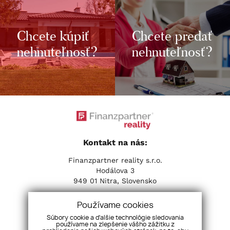
Chcete kúpiť
Chcete predať
nehnuteľnosť?
nehnuteľnosť?
Kontakt na nás:
Finanzpartner reality s.r.o.
Hodálova 3
949 01 Nitra, Slovensko
Tel:
+421 37 653 31 31
| Email:
info@fpreality.sk
Používame cookies
Súbory cookie a ďalšie technológie sledovania
Sociálne siete:
používame na zlepšenie vášho zážitku z