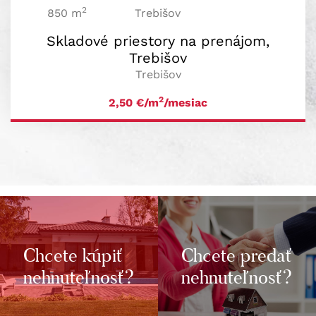
2
850 m
Trebišov
Skladové priestory na prenájom,
Trebišov
Trebišov
2
2,50
€/m
/mesiac
Chcete kúpiť
Chcete predať
nehnuteľnosť?
nehnuteľnosť?