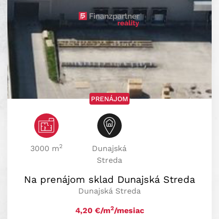
PRENÁJOM
2
3000 m
Dunajská
Streda
Na prenájom sklad Dunajská Streda
Dunajská Streda
2
4,20
€/m
/mesiac