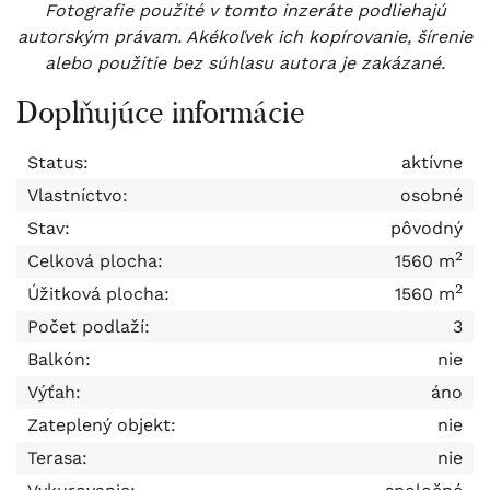
Fotografie použité v tomto inzeráte podliehajú
autorským právam. Akékoľvek ich kopírovanie, šírenie
alebo použitie bez súhlasu autora je zakázané.
Doplňujúce informácie
Status:
aktívne
Vlastníctvo:
osobné
Stav:
pôvodný
2
Celková plocha:
1560 m
2
Úžitková plocha:
1560 m
Počet podlaží:
3
Balkón:
nie
Výťah:
áno
Zateplený objekt:
nie
Terasa:
nie