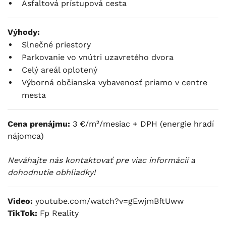
Asfaltová prístupová cesta
Výhody:
Slnečné priestory
Parkovanie vo vnútri uzavretého dvora
Celý areál oplotený
Výborná občianska vybavenosť priamo v centre
mesta
Cena prenájmu:
3 €/m²/mesiac + DPH (energie hradí
nájomca)
Neváhajte nás kontaktovať pre viac informácií a
dohodnutie obhliadky!
Video:
youtube.com/watch?v=gEwjmBftUww
TikTok:
Fp Reality