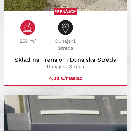
PRENÁJOM
2
858 m
Dunajská
Streda
Sklad na Prenájom Dunajská Streda
Dunajská Streda
4,20
€/mesiac