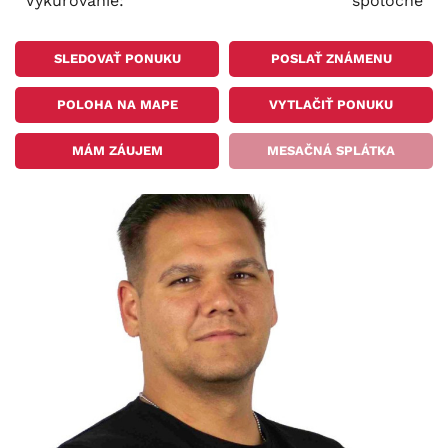
Vykurovanie:
spoločné
SLEDOVAŤ PONUKU
POSLAŤ ZNÁMENU
POLOHA NA MAPE
VYTLAČIŤ PONUKU
MÁM ZÁUJEM
MESAČNÁ SPLÁTKA