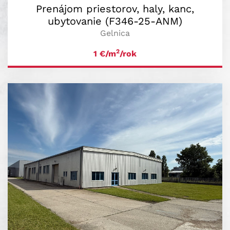
Prenájom priestorov, haly, kanc,
ubytovanie (F346-25-ANM)
Gelnica
2
1
€/m
/rok