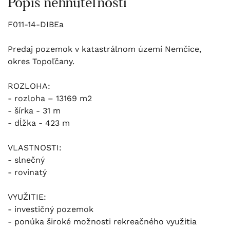
Popis nehnuteľnosti
F011-14-DIBEa
Predaj pozemok v katastrálnom území Nemčice,
okres Topoľčany.
ROZLOHA:
- rozloha – 13169 m2
- šírka - 31 m
- dĺžka - 423 m
VLASTNOSTI:
- slnečný
- rovinatý
VYUŽITIE:
- investičný pozemok
- ponúka široké možnosti rekreačného využitia