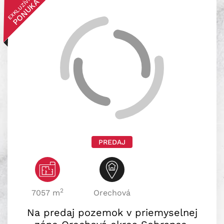
EXKLUZÍVNA
PONUKA
PREDAJ
2
7057 m
Orechová
Na predaj pozemok v priemyselnej