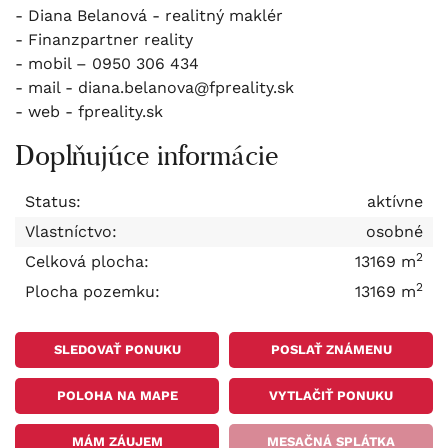
- Diana Belanová - realitný maklér
- Finanzpartner reality
- mobil – 0950 306 434
- mail - diana.belanova@fpreality.sk
- web - fpreality.sk
Doplňujúce informácie
Status:
aktívne
Vlastníctvo:
osobné
2
Celková plocha:
13169 m
2
Plocha pozemku:
13169 m
SLEDOVAŤ PONUKU
POSLAŤ ZNÁMENU
POLOHA NA MAPE
VYTLAČIŤ PONUKU
MÁM ZÁUJEM
MESAČNÁ SPLÁTKA