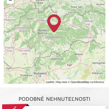
−
Leaflet
| Map data ©
OpenStreetMap
contributors
PODOBNÉ NEHNUTEĽNOSTI