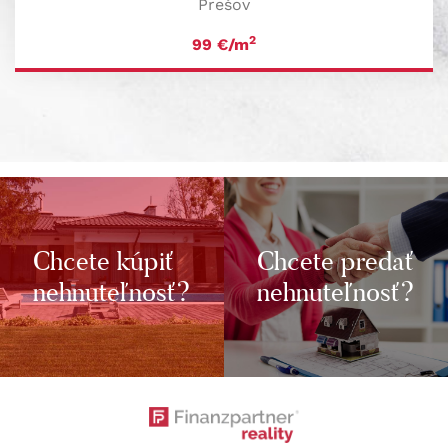
Prešov
2
99
€/m
Chcete kúpiť
Chcete predať
nehnuteľnosť?
nehnuteľnosť?