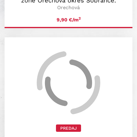
zóne Orechová okres Sobrance.
Orechová
2
9,90
€/m
PREDAJ