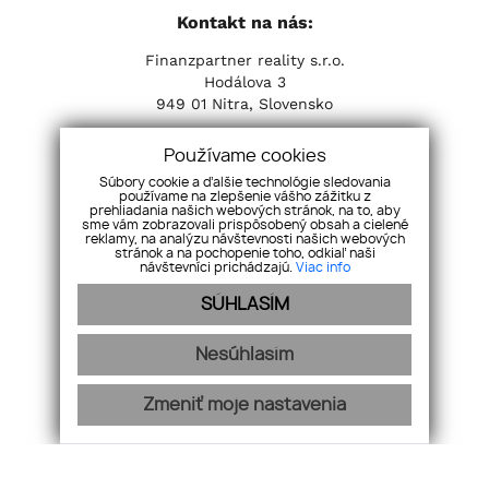
Kontakt na nás:
Finanzpartner reality s.r.o.
Hodálova 3
949 01 Nitra, Slovensko
Tel:
+421 37 653 31 31
| Email:
info@fpreality.sk
Používame cookies
Súbory cookie a ďalšie technológie sledovania
Sociálne siete:
používame na zlepšenie vášho zážitku z
prehliadania našich webových stránok, na to, aby
sme vám zobrazovali prispôsobený obsah a cielené
reklamy, na analýzu návštevnosti našich webových
stránok a na pochopenie toho, odkiaľ naši
návštevníci prichádzajú.
Viac info
SÚHLASÍM
Nesúhlasím
Zmeniť moje nastavenia
Naša ponuka
O nás
Hypotéky
Aktuality
GDPR
Videogaléria
Dokumenty
Náš tím
Kariéra
Cookies
Kontakt
webdesign
|
webex.sk