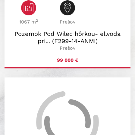
2
1067 m
Prešov
Pozemok Pod Wilec hôrkou- el.voda
pri... (F299-14-ANMi)
Prešov
99 000
€