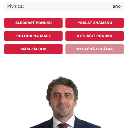
Pivnica:
áno
SLEDOVAŤ PONUKU
POSLAŤ ZNÁMENU
POLOHA NA MAPE
VYTLAČIŤ PONUKU
MÁM ZÁUJEM
MESAČNÁ SPLÁTKA