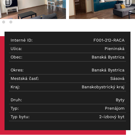
Interné ID:
F001-212-RACA
Ulica:
Pieninská
Obec:
Banská Bystrica
Okres:
Banská Bystrica
Mestská časť:
Sásová
Kraj:
Banskobystrický kraj
Druh:
Byty
Typ:
Prenájom
Typ bytu:
2-izbový byt