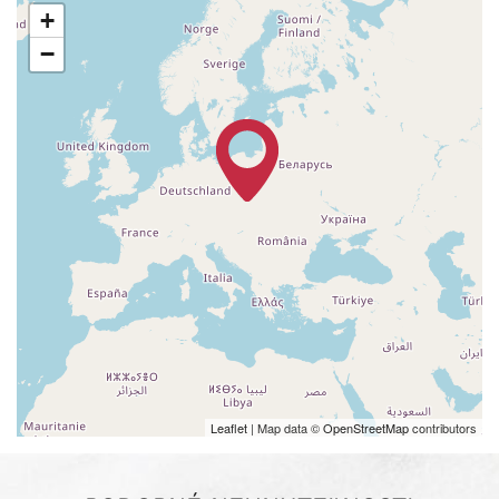
+
−
Leaflet
| Map data ©
OpenStreetMap
contributors