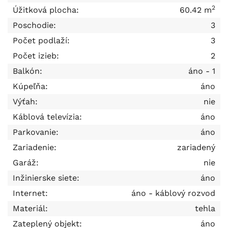
2
Úžitková plocha:
60.42 m
Poschodie:
3
Počet podlaží:
3
Počet izieb:
2
Balkón:
áno - 1
Kúpeľňa:
áno
Výťah:
nie
Káblová televízia:
áno
Parkovanie:
áno
Zariadenie:
zariadený
Garáž:
nie
Inžinierske siete:
áno
Internet:
áno - káblový rozvod
Materiál:
tehla
Zateplený objekt:
áno