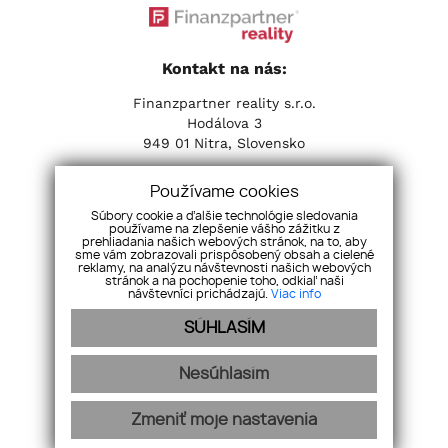
Kontakt na nás:
Finanzpartner reality s.r.o.
Hodálova 3
949 01 Nitra, Slovensko
Tel:
+421 37 653 31 31
| Email:
info@fpreality.sk
Používame cookies
Súbory cookie a ďalšie technológie sledovania
Sociálne siete:
používame na zlepšenie vášho zážitku z
prehliadania našich webových stránok, na to, aby
sme vám zobrazovali prispôsobený obsah a cielené
reklamy, na analýzu návštevnosti našich webových
stránok a na pochopenie toho, odkiaľ naši
návštevníci prichádzajú.
Viac info
SÚHLASÍM
Nesúhlasím
Zmeniť moje nastavenia
Naša ponuka
O nás
Hypotéky
Aktuality
GDPR
Videogaléria