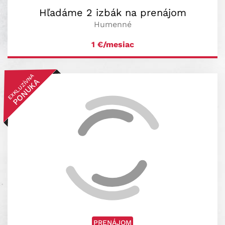
Hľadáme 2 izbák na prenájom
Humenné
1
€/mesiac
EXKLUZÍVNA
PONUKA
PRENÁJOM