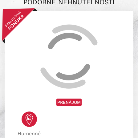
PODOBNÉ NEHNUTEĽNOSTI
EXKLUZÍVNA
PONUKA
PRENÁJOM
Humenné