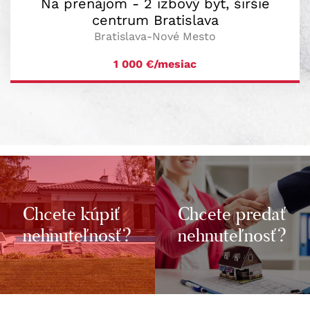
Na prenájom - 2 izbový byt, širšie
centrum Bratislava
Bratislava-Nové Mesto
1 000
€/mesiac
Chcete kúpiť
Chcete predať
nehnuteľnosť?
nehnuteľnosť?