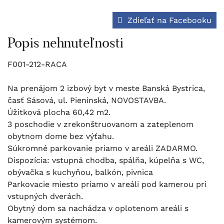
Zdieľať na Facebooku
Popis nehnuteľnosti
F001-212-RACA
Na prenájom 2 izbový byt v meste Banská Bystrica,
časť Sásová, ul. Pieninská, NOVOSTAVBA.
Úžitková plocha 60,42 m2.
3 poschodie v zrekonštruovanom a zateplenom
obytnom dome bez výťahu.
Súkromné parkovanie priamo v areáli ZADARMO.
Dispozícia: vstupná chodba, spálňa, kúpelňa s WC,
obývačka s kuchyňou, balkón, pivnica
Parkovacie miesto priamo v areáli pod kamerou pri
vstupných dverách.
Obytný dom sa nachádza v oplotenom areáli s
kamerovým systémom.