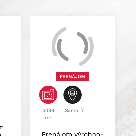
PRENÁJOM
3089
Šamorín
2
m
ám
Prenájom výrobno-
o