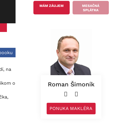
MÁM ZÁUJEM
MESAČNÁ
SPLÁTKA
ebooku
í, na
nikom o
Roman Šimoník
čka,
PONUKA MAKLÉRA