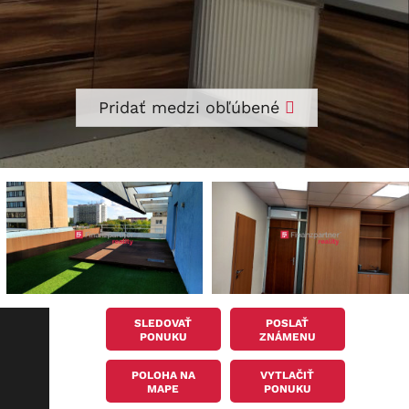
Pridať medzi obľúbené
SLEDOVAŤ
POSLAŤ
PONUKU
ZNÁMENU
POLOHA NA
VYTLAČIŤ
MAPE
PONUKU