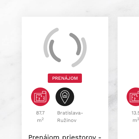
PRENÁJOM
87.7
Bratislava-
13.
2
m
Ružinov
m
Prenájom priestorov -