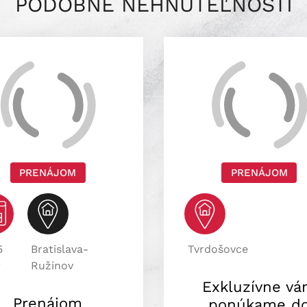
PODOBNÉ NEHNUTEĽNOSTI
PRENÁJOM
PRENÁJOM
5
Bratislava-
Tvrdošovce
2
Ružinov
Exkluzívne v
Prenájom
ponúkame d