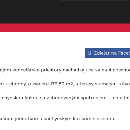
Zdieľať na Fac
ájom kancelárske priestory nachádzajúce sa na 4.poschod
m z chodby, o výmere 179,80 m2, a terasy s umelým tráv
kuchynskou linkou so zabudovanými spotrebičmi - chladni
izačnou jednotkou a kuchynským kútikom s drezom.