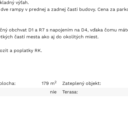
kladný výťah.
 dve rampy v prednej a zadnej časti budovy. Cena za park
aľničný obchvat D1 a R7 s napojením na D4, vďaka čomu mát
ých častí mesta ako aj do okolitých miest.
zit a poplatky RK.
2
plocha:
179 m
Zateplený objekt:
nie
Terasa: