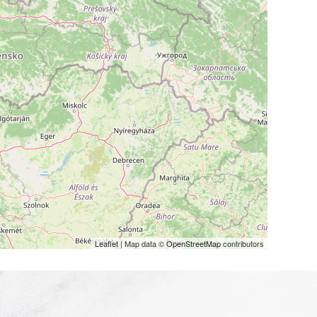
Leaflet
| Map data ©
OpenStreetMap
contributors