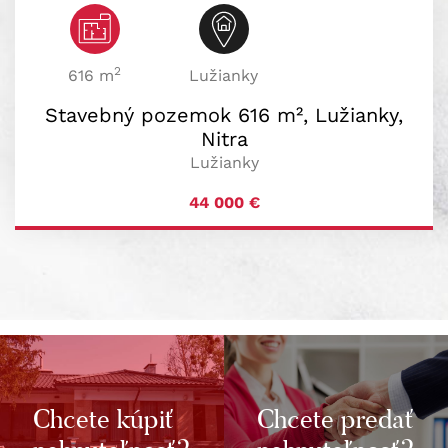
2
616 m
Lužianky
Stavebný pozemok 616 m², Lužianky,
Nitra
Lužianky
44 000
€
Chcete kúpiť
Chcete predať