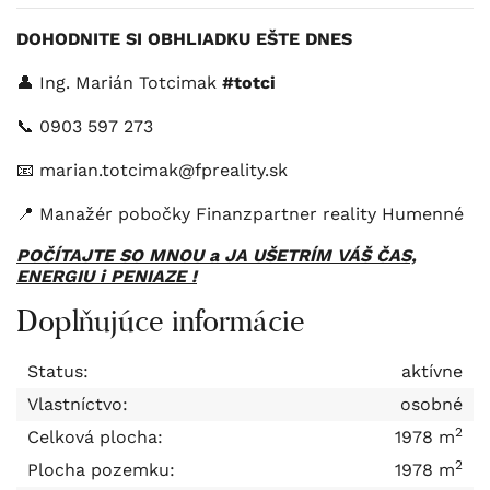
DOHODNITE SI OBHLIADKU EŠTE DNES
👤 Ing. Marián Totcimak
#totci
📞 0903 597 273
📧 marian.totcimak@fpreality.sk
📍 Manažér pobočky Finanzpartner reality Humenné
POČÍTAJTE SO MNOU a JA UŠETRÍM VÁŠ ČAS,
ENERGIU i PENIAZE !
Doplňujúce informácie
Status:
aktívne
Vlastníctvo:
osobné
2
Celková plocha:
1978 m
2
Plocha pozemku:
1978 m