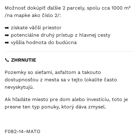
Možnosť dokúpiť ďalšie 2 parcely, spolu cca 1000 m²
/na mapke ako číslo 2/:
➡️ získate väčší priestor
➡️ potenciálne druhý prístup z hlavnej cesty
➡️ vyššia hodnota do budúcna
📞
ZHRNUTIE
Pozemky so sieťami, asfaltom a takouto
dostupnosťou z mesta sa v tejto lokalite často
nevyskytujú.
Ak hľadáte miesto pre dom alebo investíciu, toto je
presne ten typ ponuky, ktorý dáva zmysel.
F082-14-MATO