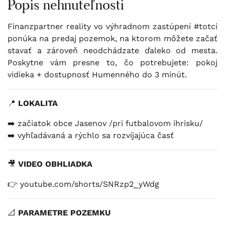
Popis nehnuteľnosti
Finanzpartner reality vo výhradnom zastúpení
#totci
ponúka
na predaj pozemok, na ktorom môžete začať
stavať a zároveň neodchádzate ďaleko od mesta.
Poskytne vám presne to, čo potrebujete: pokoj
vidieka + dostupnosť Humenného do 3 minút.
📍
LOKALITA
➡️ začiatok obce Jasenov /pri futbalovom ihrisku/
➡️ vyhľadávaná a rýchlo sa rozvíjajúca časť
🎥
VIDEO OBHLIADKA
👉 youtube.com/shorts/SNRzp2_yWdg
📐
PARAMETRE POZEMKU