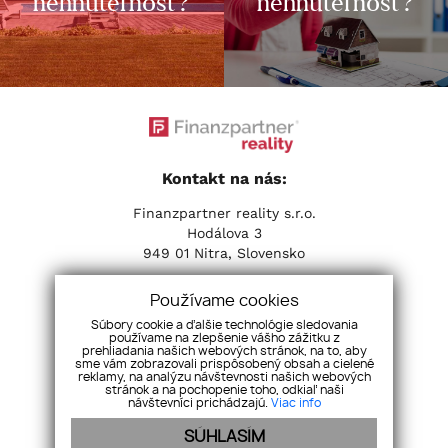
nehnuteľnosť?
nehnuteľnosť?
Kontakt na nás:
Finanzpartner reality s.r.o.
Hodálova 3
949 01 Nitra, Slovensko
Tel:
+421 37 653 31 31
| Email:
info@fpreality.sk
Používame cookies
Súbory cookie a ďalšie technológie sledovania
Sociálne siete:
používame na zlepšenie vášho zážitku z
prehliadania našich webových stránok, na to, aby
sme vám zobrazovali prispôsobený obsah a cielené
reklamy, na analýzu návštevnosti našich webových
stránok a na pochopenie toho, odkiaľ naši
návštevníci prichádzajú.
Viac info
SÚHLASÍM