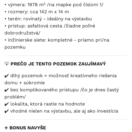
• výmera: 1978 m² /na mapke pod číslom 1/
• rozmery: cca 142 m x 14 m
• terén: rovinatý - ideálny na výstavbu
• prístup: asfaltová cesta /žiadne poľné
dobrodružstvá/
• inžinierske siete: kompletné - priamo pri/na
pozemku
💡
PREČO JE TENTO POZEMOK ZAUJÍMAVÝ
✔️ dlhý pozemok = možnosť kreatívneho riešenia
domu + súkromie
✔️ bez komplikovaného prístupu /čo je dnes častý
problém/
✔️ lokalita, ktorá rastie na hodnote
✔️ vhodné nielen na výstavbu, ale aj ako investícia
➕
BONUS NAVYŠE