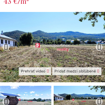
43 €/m
Prehrať video
Pridať medzi obľúbené