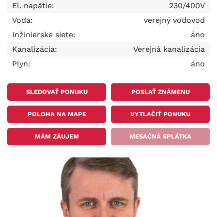
El. napätie:
230/400V
Voda:
verejný vodovod
Inžinierske siete:
áno
Kanalizácia:
Verejná kanalizácia
Plyn:
áno
SLEDOVAŤ PONUKU
POSLAŤ ZNÁMENU
POLOHA NA MAPE
VYTLAČIŤ PONUKU
MÁM ZÁUJEM
MESAČNÁ SPLÁTKA