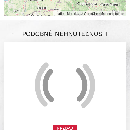
Leaflet
| Map data ©
OpenStreetMap
contributors
PODOBNÉ NEHNUTEĽNOSTI
PREDAJ