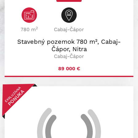
2
780 m
Cabaj-Čápor
Stavebný pozemok 780 m², Cabaj-
Čápor, Nitra
Cabaj-Čápor
89 000
€
EXKLUZÍVNA
PONUKA