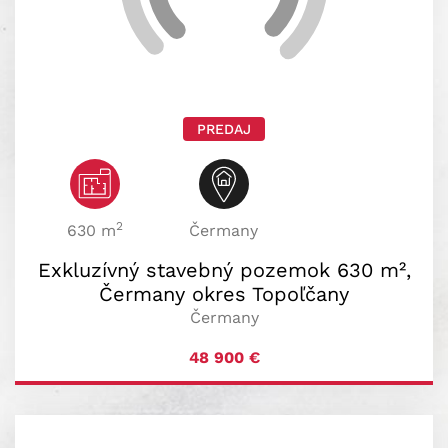
PREDAJ
2
630 m
Čermany
Exkluzívný stavebný pozemok 630 m²,
Čermany okres Topoľčany
Čermany
48 900
€